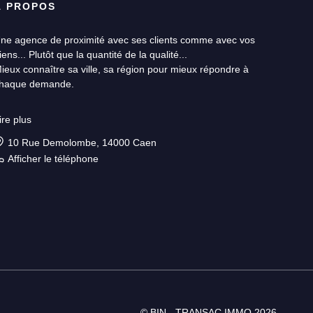
À PROPOS
ne agence de proximité avec ses clients comme avec vos
iens... Plutôt que la quantité de la qualité...
ieux connaître sa ville, sa région pour mieux répondre à
haque demande.
ne équipe réactive et disponible jusqu’à la finalisation de votre
ire plus
rojet.
10 Rue Demolombe, 14000 Caen
n client est unique, un bien aussi.
Afficher le téléphone
© BIN - TRANSAC IMMO 2026