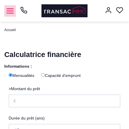
Accueil
Nous contacter
Vendre
Calculatrice financière
Acheter
Informations :
Mensualités
Capacité d'emprunt
Notre agence
>Montant du prêt
Nos honoraires
Durée du prêt (ans)