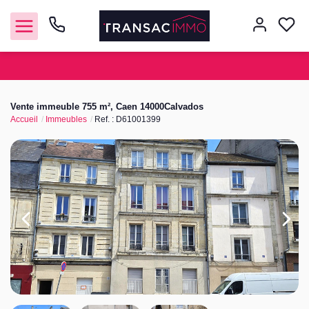
Nous contacter
Vente immeuble 755 m², Caen 14000Calvados
Accueil
Immeubles
Ref. : D61001399
Vendre
Acheter
Notre agence
Nos honoraires