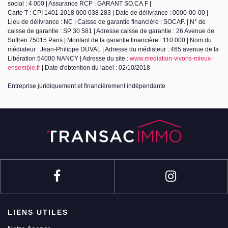
social : 4 000 | Assurance RCP : GARANT SO.CA.F |
Carte T : CPI 1401 2018 000 038 283 | Date de délivrance : 0000-00-00 |
Lieu de délivrance : NC | Caisse de garantie financière : SOCAF. | N° de
caisse de garantie : SP 30 581 | Adresse caisse de garantie : 26 Avenue de
Suffren 75015 Paris | Montant de la garantie financière : 110 000 | Nom du
médiateur : Jean-Philippe DUVAL | Adresse du médiateur : 465 avenue de la
Libération 54000 NANCY | Adresse du site :
www.mediation-vivons-mieux-
ensemble.fr
| Date d'obtention du label : 02/10/2018
Entreprise juridiquement et financièrement indépendante
LIENS UTILES