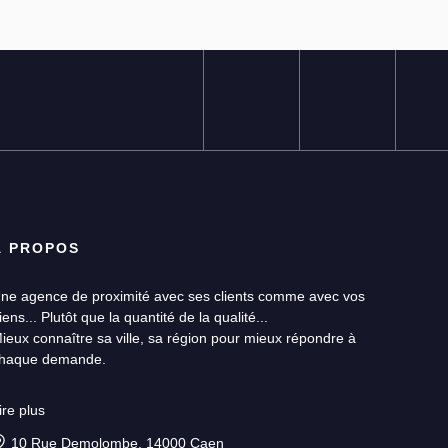
À PROPOS
ne agence de proximité avec ses clients comme avec vos
iens... Plutôt que la quantité de la qualité...
ieux connaître sa ville, sa région pour mieux répondre à
haque demande.
ne équipe réactive et disponible jusqu’à la finalisation de votre
ire plus
rojet.
10 Rue Demolombe, 14000 Caen