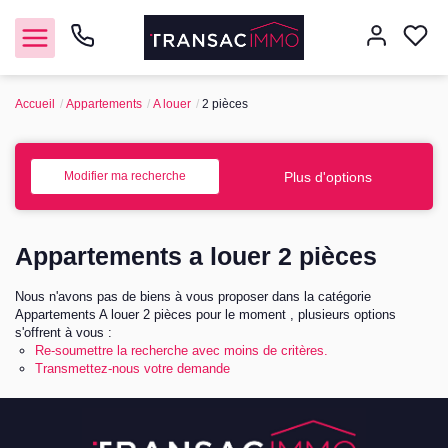
Accueil
Appartements
A louer
2 pièces
Nous contacter
Vendre
Plus d'options
Modifier ma recherche
Acheter
Appartements a louer 2 pièces
Notre agence
Nous n'avons pas de biens à vous proposer dans la catégorie
Appartements A louer 2 pièces pour le moment , plusieurs options
s'offrent à vous :
Nos honoraires
Re-soumettre la recherche avec moins de critères.
Transmettez-nous votre demande