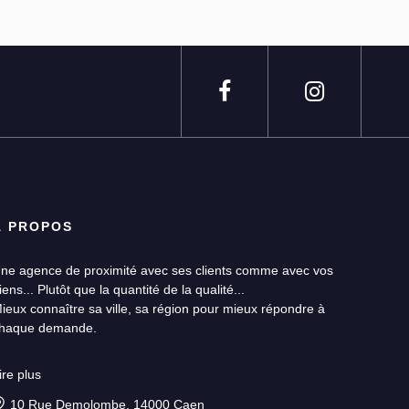
À PROPOS
ne agence de proximité avec ses clients comme avec vos
iens... Plutôt que la quantité de la qualité...
ieux connaître sa ville, sa région pour mieux répondre à
haque demande.
ne équipe réactive et disponible jusqu’à la finalisation de votre
ire plus
rojet.
10 Rue Demolombe, 14000 Caen