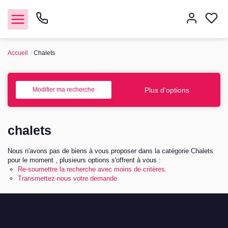
Accueil
Chalets
Nous contacter
Vendre
Plus d'options
Modifier ma recherche
Acheter
chalets
Notre agence
Nous n'avons pas de biens à vous proposer dans la catégorie Chalets
pour le moment , plusieurs options s'offrent à vous :
Nos honoraires
Re-soumettre la recherche avec moins de critères.
Transmettez-nous votre demande